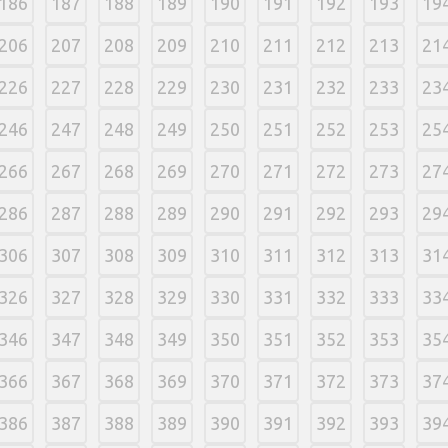
186
187
188
189
190
191
192
193
19
206
207
208
209
210
211
212
213
21
226
227
228
229
230
231
232
233
23
246
247
248
249
250
251
252
253
25
266
267
268
269
270
271
272
273
27
286
287
288
289
290
291
292
293
29
306
307
308
309
310
311
312
313
31
326
327
328
329
330
331
332
333
33
346
347
348
349
350
351
352
353
35
366
367
368
369
370
371
372
373
37
386
387
388
389
390
391
392
393
39