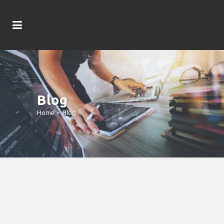
Blog
Home
>
Blog
Spielbank Freispiele Bloß Einzahlung
2026: Freespinsaktuell Im Fafafa Slot
Hornung