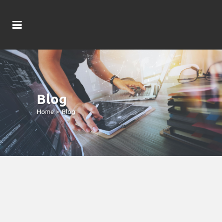
Blog
Home
>
Blog
Cashman Gambling Establishment
Pokies Slots Online Slot Games
Immortal Romance Applications On