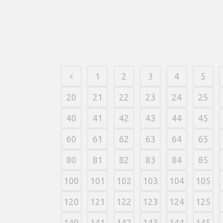
desenvolvidas nogovernode medida para an
assinalação pela consagrada Evolution.
13 fevereiro, 2026
/
0 Comments
1
2
3
4
5
20
21
22
23
24
25
40
41
42
43
44
45
60
61
62
63
64
65
80
81
82
83
84
85
100
101
102
103
104
105
120
121
122
123
124
125
140
141
142
143
144
145