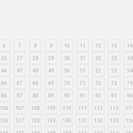
6
7
8
9
10
11
12
13
14
26
27
28
29
30
31
32
33
34
46
47
48
49
50
51
52
53
54
66
67
68
69
70
71
72
73
74
86
87
88
89
90
91
92
93
94
106
107
108
109
110
111
112
113
11
126
127
128
129
130
131
132
133
13
146
147
148
149
150
151
152
153
15