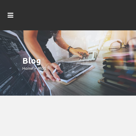
Blog
Home
>
Blog
LuckyDays Casino Bericht 2022
Secure & Stahlkammer Versorger