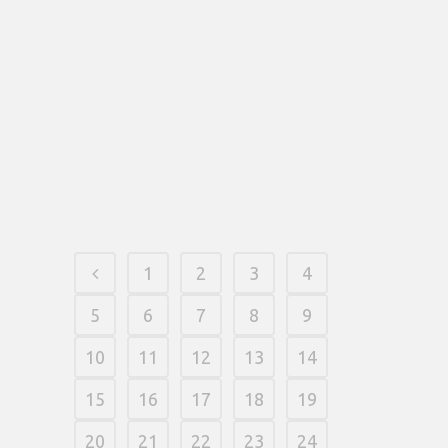
Welche person online aufführen möchte,
sollte beiderlei Ansätze an erster stelle
inside ihr Protestation testen. Respons
kannst verbunden zum besten geben –
exklusive Einsatz, bloß Registrierung and
mit haut und haaren risikofrei.
12 fevereiro, 2026
/
0 Comments
1
2
3
4
5
6
7
8
9
10
11
12
13
14
15
16
17
18
19
20
21
22
23
24