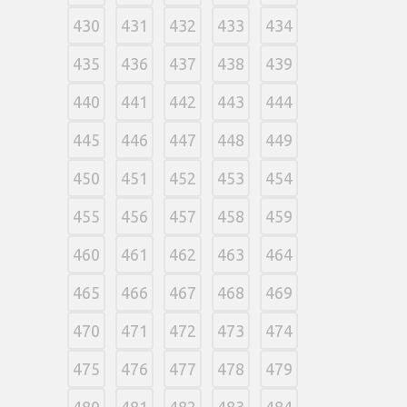
430
431
432
433
434
435
436
437
438
439
440
441
442
443
444
445
446
447
448
449
450
451
452
453
454
455
456
457
458
459
460
461
462
463
464
465
466
467
468
469
470
471
472
473
474
475
476
477
478
479
480
481
482
483
484