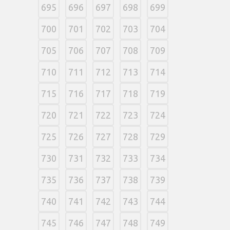
695
696
697
698
699
700
701
702
703
704
705
706
707
708
709
710
711
712
713
714
715
716
717
718
719
720
721
722
723
724
725
726
727
728
729
730
731
732
733
734
735
736
737
738
739
740
741
742
743
744
745
746
747
748
749