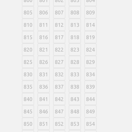
805
806
807
808
809
810
811
812
813
814
815
816
817
818
819
820
821
822
823
824
825
826
827
828
829
830
831
832
833
834
835
836
837
838
839
840
841
842
843
844
845
846
847
848
849
850
851
852
853
854