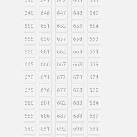
645
646
647
648
649
650
651
652
653
654
655
656
657
658
659
660
661
662
663
664
665
666
667
668
669
670
671
672
673
674
675
676
677
678
679
680
681
682
683
684
685
686
687
688
689
690
691
692
693
694