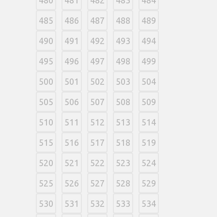
485
486
487
488
489
490
491
492
493
494
495
496
497
498
499
500
501
502
503
504
505
506
507
508
509
510
511
512
513
514
515
516
517
518
519
520
521
522
523
524
525
526
527
528
529
530
531
532
533
534