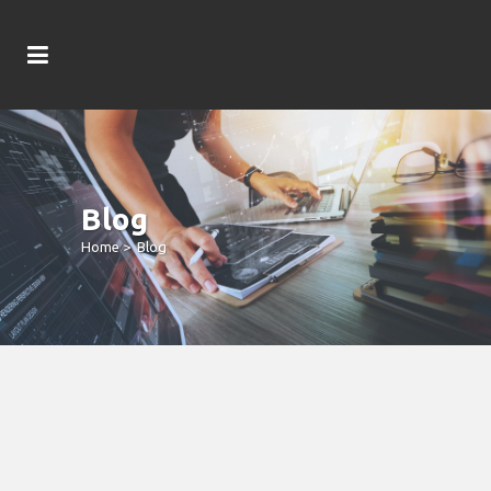
Blog
Home
>
Blog
Casino Oyunlarında Kazanma Yolları
Ipuçları Ve Stratejiler