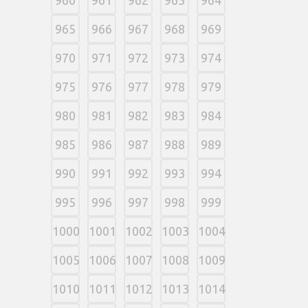
965
966
967
968
969
970
971
972
973
974
975
976
977
978
979
980
981
982
983
984
985
986
987
988
989
990
991
992
993
994
995
996
997
998
999
1000
1001
1002
1003
1004
1005
1006
1007
1008
1009
1010
1011
1012
1013
1014