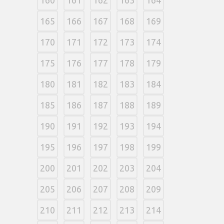
165
166
167
168
169
170
171
172
173
174
175
176
177
178
179
180
181
182
183
184
185
186
187
188
189
190
191
192
193
194
195
196
197
198
199
200
201
202
203
204
205
206
207
208
209
210
211
212
213
214