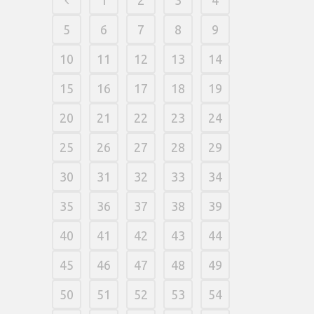
5
6
7
8
9
10
11
12
13
14
15
16
17
18
19
20
21
22
23
24
25
26
27
28
29
30
31
32
33
34
35
36
37
38
39
40
41
42
43
44
45
46
47
48
49
50
51
52
53
54