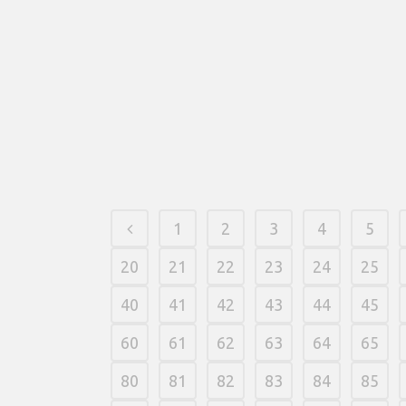
inganno è associata alla ludopatia.
Approvazione, puoi gareggiare lecitamente nei
casinò quale hanno accolto una perseverante
licenza da ADM. Trovare l’assistenza clienti è un
prossimo buon appena per riuscire
un’ispirazione sulla
goldbet accesso per PC
segno di un confusione ADM.
24 março, 2026
/
0 Comments
1
2
3
4
5
20
21
22
23
24
25
40
41
42
43
44
45
60
61
62
63
64
65
80
81
82
83
84
85