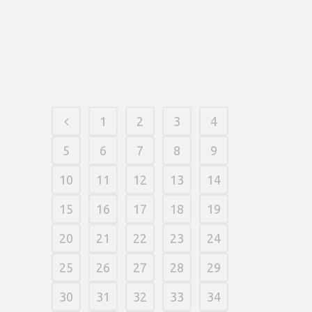
aiderons leurs 2 meilleurs endroits pour
des coordonnées wpour perfectionner
votre savoir connaissances de jeux.
15 fevereiro, 2026
/
0 Comments
1
2
3
4
5
6
7
8
9
10
11
12
13
14
15
16
17
18
19
20
21
22
23
24
25
26
27
28
29
30
31
32
33
34