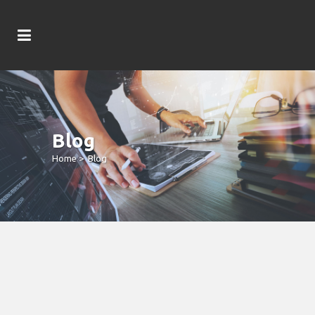
Blog
Home
>
Blog
Beste Androide Kasino Apps Via
Echtgeld Kollation 2026