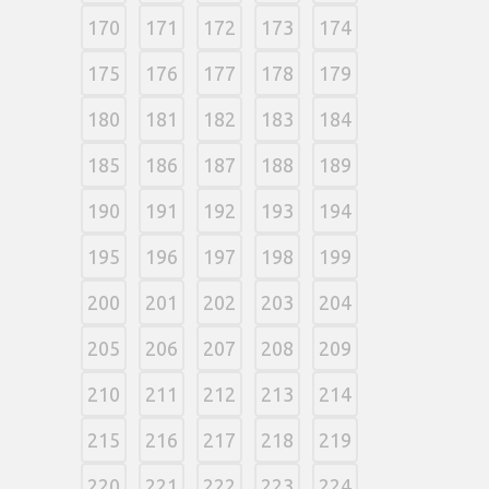
170
171
172
173
174
175
176
177
178
179
180
181
182
183
184
185
186
187
188
189
190
191
192
193
194
195
196
197
198
199
200
201
202
203
204
205
206
207
208
209
210
211
212
213
214
215
216
217
218
219
220
221
222
223
224