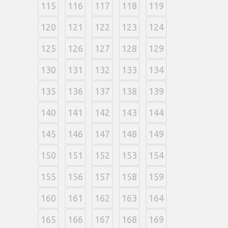
115
116
117
118
119
120
121
122
123
124
125
126
127
128
129
130
131
132
133
134
135
136
137
138
139
140
141
142
143
144
145
146
147
148
149
150
151
152
153
154
155
156
157
158
159
160
161
162
163
164
165
166
167
168
169