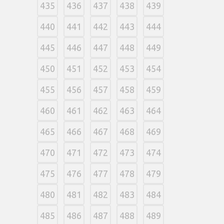
435
436
437
438
439
440
441
442
443
444
445
446
447
448
449
450
451
452
453
454
455
456
457
458
459
460
461
462
463
464
465
466
467
468
469
470
471
472
473
474
475
476
477
478
479
480
481
482
483
484
485
486
487
488
489