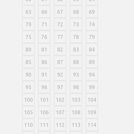
65
66
67
68
69
70
71
72
73
74
75
76
77
78
79
80
81
82
83
84
85
86
87
88
89
90
91
92
93
94
95
96
97
98
99
100
101
102
103
104
105
106
107
108
109
110
111
112
113
114