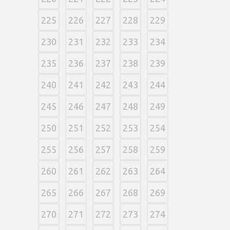
225
226
227
228
229
230
231
232
233
234
235
236
237
238
239
240
241
242
243
244
245
246
247
248
249
250
251
252
253
254
255
256
257
258
259
260
261
262
263
264
265
266
267
268
269
270
271
272
273
274