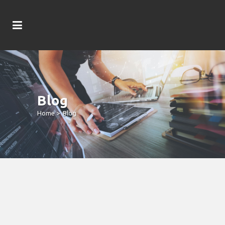
Blog
Home
>
Blog
Unlock Unmatched Thrills With The
Innovative Goldbet App Experience