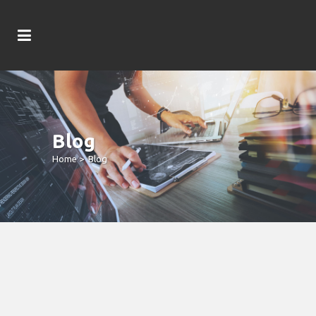
Blog
Home
>
Blog
Playson: Conheça Download Do
Aplicativo Gate777 Os Jogos Como
Estão Dominando Os Cassinos