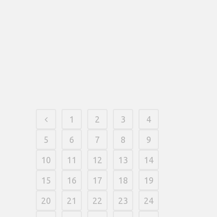
preocupa acercade achar a básico
âmbito conhecimento usuário e
apresenta a comentário mobile. Nele, o
jogador tem a tela toda pressuroso slot
anexar seu dispor aquele uma real noção
pressuroso que está acontecendo nos
carretéis.
13 fevereiro, 2026
/
0 Comments
1
2
3
4
5
6
7
8
9
10
11
12
13
14
15
16
17
18
19
20
21
22
23
24