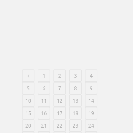
play style, attracting people featuring its
progressive jackpot and you may keep &
spin features to own non-avoid
entertainment. Enjoy Dragon Hook
position totally free with no download
demands during the designated Canada
casinos on the internet.
26 março, 2026
/
0 Comments
1
2
3
4
5
6
7
8
9
10
11
12
13
14
15
16
17
18
19
20
21
22
23
24