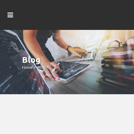
Blog
Home
>
Blog
You Can Put Cash On This Site When
You Register Towards It