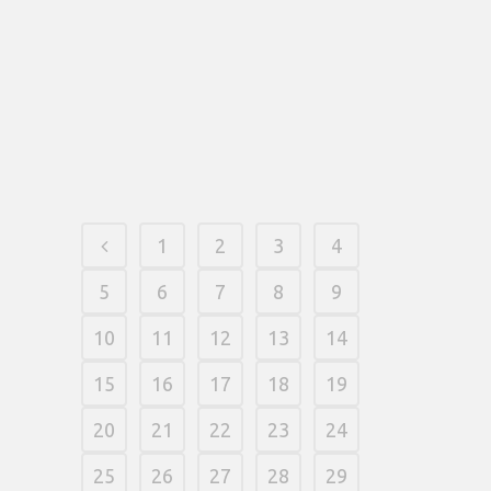
«экспресс» во пятикратном объеме.
Всяческий свидетельство
автоэкспресс ставки должен
содержать как минимум трех
мероприятий изо коэффициентами не
менее 1,четыре.
06 março, 2026
/
0 Comments
1
2
3
4
5
6
7
8
9
10
11
12
13
14
15
16
17
18
19
20
21
22
23
24
25
26
27
28
29