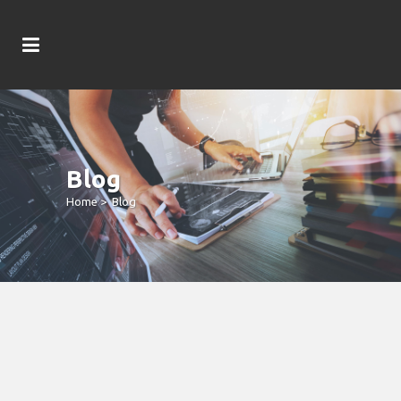
Blog
Home
>
Blog
Created In 2018, Hacksaw Betting
Was A Famous Alternatives With
Members During The Online Casinos