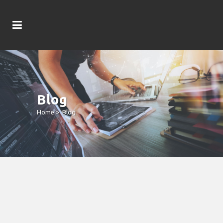
Blog
Home
>
Blog
DotBig Fx Agent Review: A
Comprehensive Help Guide To Safe
Trade