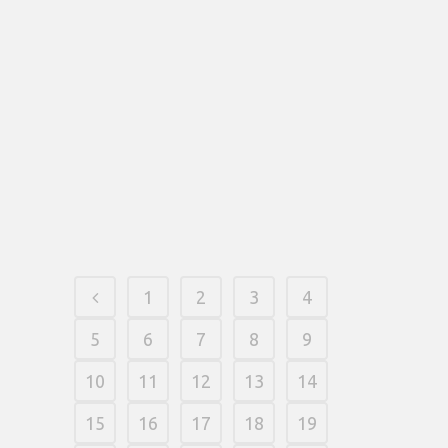
Resultan Bienvenidos!
Mas grandes lugares sobre poker con
manga larga Ripple 2025 XRP Ledger es
un ritual de ingresos basado en la ciencia
Blockchain, fabricado por Ripple Labs en
2010. Con una gran capitalizacion sobre
sector sobre casi 30 billones sobre �
(USA) y no ha transpirado una...
12 fevereiro, 2026
/
0 Comments
1
2
3
4
5
6
7
8
9
10
11
12
13
14
15
16
17
18
19