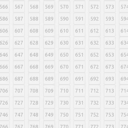
566
567
568
569
570
571
572
573
57
586
587
588
589
590
591
592
593
59
606
607
608
609
610
611
612
613
61
626
627
628
629
630
631
632
633
63
646
647
648
649
650
651
652
653
65
666
667
668
669
670
671
672
673
67
686
687
688
689
690
691
692
693
69
706
707
708
709
710
711
712
713
71
726
727
728
729
730
731
732
733
73
746
747
748
749
750
751
752
753
75
766
767
768
769
770
771
772
773
77