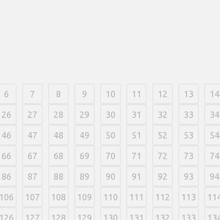
casinoets i
gevinsttabe
kategorier i
RTP også ka
21 março, 
6
7
8
9
10
11
12
13
14
26
27
28
29
30
31
32
33
34
46
47
48
49
50
51
52
53
54
66
67
68
69
70
71
72
73
74
86
87
88
89
90
91
92
93
94
106
107
108
109
110
111
112
113
11
126
127
128
129
130
131
132
133
13