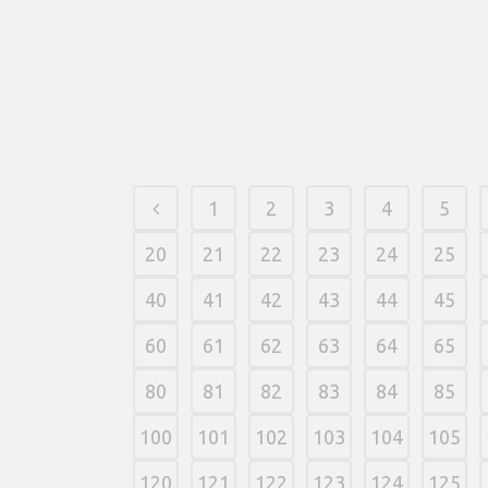
1
2
3
4
5
20
21
22
23
24
25
40
41
42
43
44
45
60
61
62
63
64
65
80
81
82
83
84
85
100
101
102
103
104
105
120
121
122
123
124
125