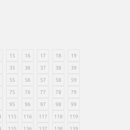
nformasjonssider samt i spillets
ll. Noen casinoer har mine
gang automater i tillegg til utvidet
lt filtrering påslåt RTP.
2026
/
0 Comments
15
16
17
18
19
35
36
37
38
39
55
56
57
58
59
75
76
77
78
79
95
96
97
98
99
4
115
116
117
118
119
4
135
136
137
138
139