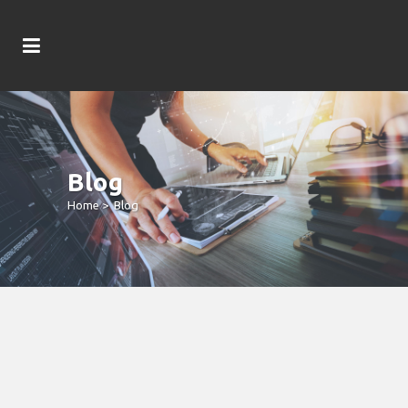
Blog
Home
>
Blog
Golden Tiger Casino Regularly
Standing Its Incentive Offers To
Offer More Intriguing And Large