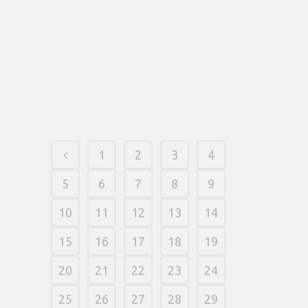
100% put match extra up to ?three
hundred (choice added bonus 10x in this
1 month toward chosen video game)
and you can 100 Free Spins (bet payouts
10x in this seven days towards selected
games). Accept...
16 março, 2026
/
0 Comments
1
2
3
4
5
6
7
8
9
10
11
12
13
14
15
16
17
18
19
20
21
22
23
24
25
26
27
28
29