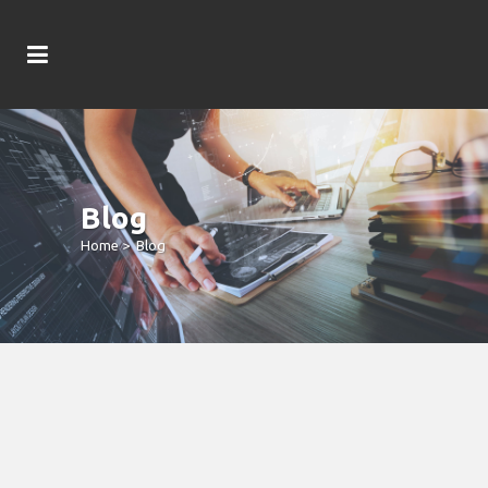
Blog
Home
>
Blog
Finest Force Push Gaming Gambling
Enterprises For 2026 Finest Game &
Bonuses