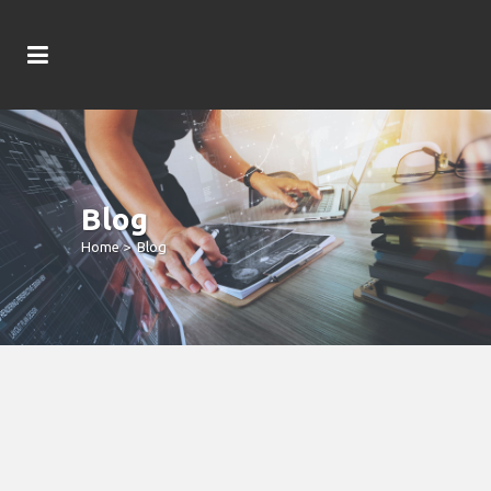
Blog
Home
>
Blog
The Newest #step 1 Local Casino &
Resort Inside The Los Angeles