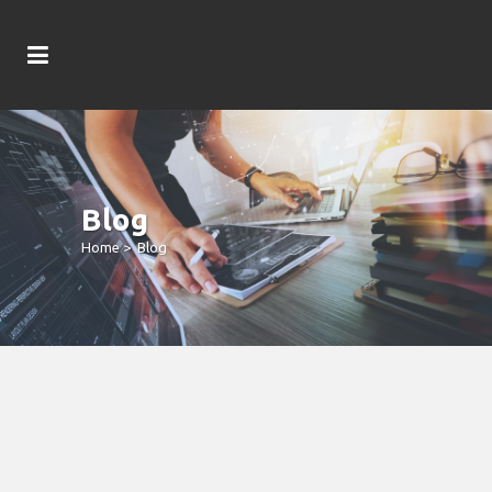
Blog
Home
>
Blog
Indian Thinking: Pokies Absolve To
Online Slots Free Gamble On The
Web