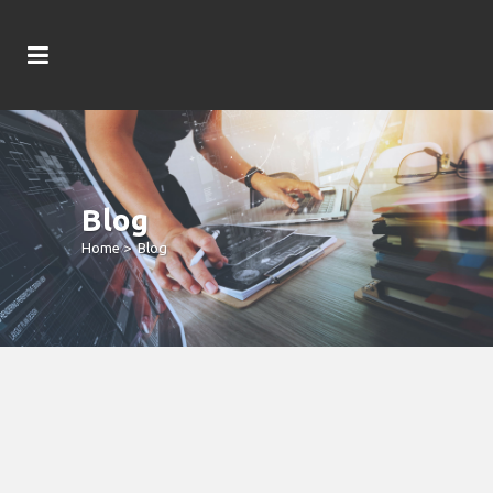
Blog
Home
>
Blog
Teenage Mutant Jugglenaut Slot
Free Spins Ninja Turtles Gamble
Enhancement Display