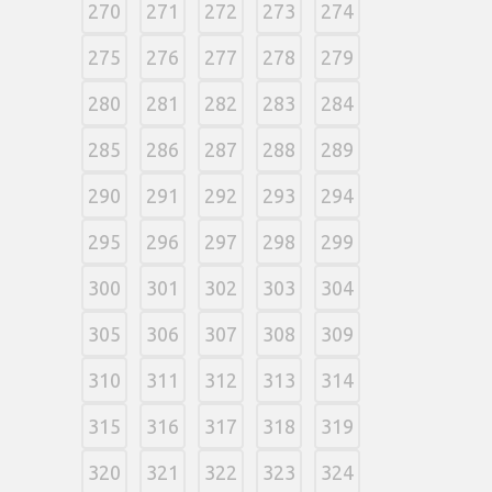
270
271
272
273
274
275
276
277
278
279
280
281
282
283
284
285
286
287
288
289
290
291
292
293
294
295
296
297
298
299
300
301
302
303
304
305
306
307
308
309
310
311
312
313
314
315
316
317
318
319
320
321
322
323
324