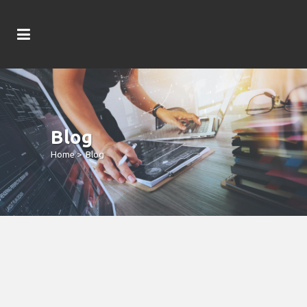
Blog
Home
>
Blog
Фриспины За Регистрацию
Бесплатные Фриспины Без
Депозита Фриспины