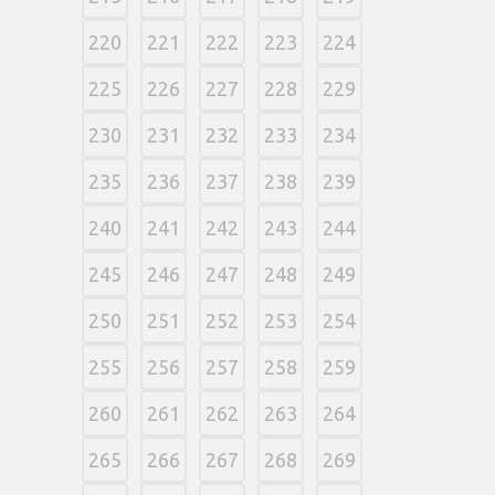
220
221
222
223
224
225
226
227
228
229
230
231
232
233
234
235
236
237
238
239
240
241
242
243
244
245
246
247
248
249
250
251
252
253
254
255
256
257
258
259
260
261
262
263
264
265
266
267
268
269