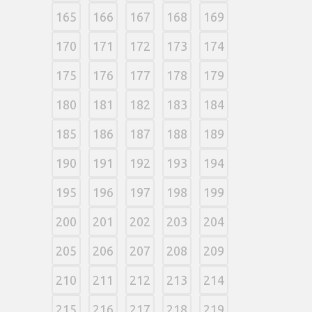
165
166
167
168
169
170
171
172
173
174
175
176
177
178
179
180
181
182
183
184
185
186
187
188
189
190
191
192
193
194
195
196
197
198
199
200
201
202
203
204
205
206
207
208
209
210
211
212
213
214
215
216
217
218
219