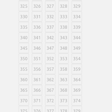
325
326
327
328
329
330
331
332
333
334
335
336
337
338
339
340
341
342
343
344
345
346
347
348
349
350
351
352
353
354
355
356
357
358
359
360
361
362
363
364
365
366
367
368
369
370
371
372
373
374
375
376
377
378
379