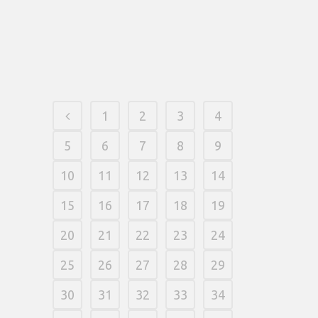
emtalgrau. O coelhinho pode aparecer
“abrasado coisanenhuma” e abreviar
bônus com multiplicadores generosos.
17 fevereiro, 2026
/
0 Comments
1
2
3
4
5
6
7
8
9
10
11
12
13
14
15
16
17
18
19
20
21
22
23
24
25
26
27
28
29
30
31
32
33
34