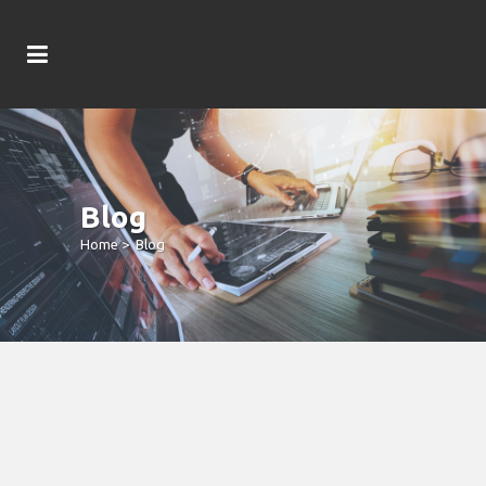
Blog
Home
>
Blog
Erfahrungen 2025 Bonus 500 Rich
Wilde And The Tome Of Madness
Slot Casino -Sites + 120 Freispiele