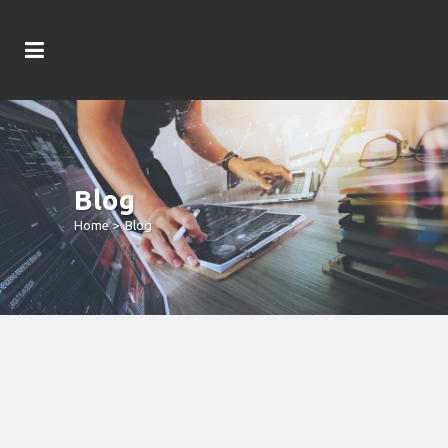
Blog
Home
>
Blog
Gamble Guide Of Oz Secret Red
Dragon Casino 5 Electricity
Collection Slot Online