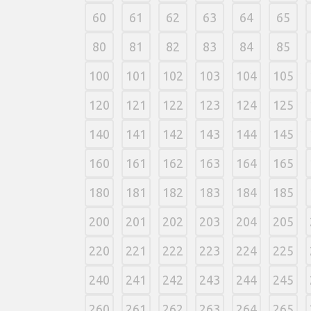
60
61
62
63
64
65
80
81
82
83
84
85
100
101
102
103
104
105
120
121
122
123
124
125
140
141
142
143
144
145
160
161
162
163
164
165
180
181
182
183
184
185
200
201
202
203
204
205
220
221
222
223
224
225
240
241
242
243
244
245
260
261
262
263
264
265