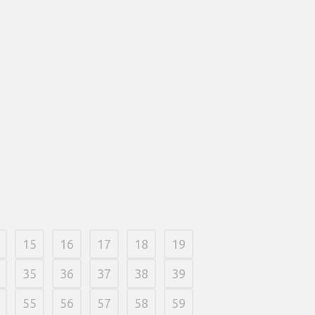
азмере 500 долларов,
мый букмекерской конторой,
 разработать стратегию для
я вашего выигрыша и начать
днако часто перед этим возникают
ные ограничения. Онлайн
ttps://drgnmoneys.buzz/
яет для имеющихся
елей обилие различных бонусов,
ают возможность вести игру и
ь, удваивать личные финансы за
еланное деяние.
 2025
/
0 Comments
15
16
17
18
19
35
36
37
38
39
55
56
57
58
59