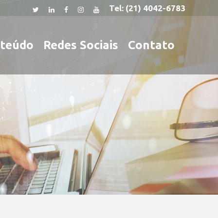
Tel:
(21) 4042-6783
teúdo
Redes Sociais
Contato