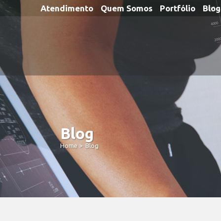
Atendimento
Quem Somos
Portfólio
Blog
Blog
Home
>
Blog