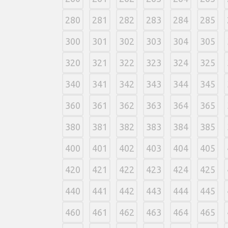
280
281
282
283
284
285
300
301
302
303
304
305
320
321
322
323
324
325
340
341
342
343
344
345
360
361
362
363
364
365
380
381
382
383
384
385
400
401
402
403
404
405
420
421
422
423
424
425
440
441
442
443
444
445
460
461
462
463
464
465