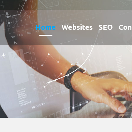
Home
Websites
SEO
Con