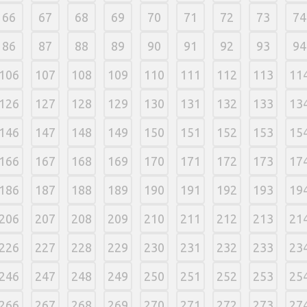
66
67
68
69
70
71
72
73
74
86
87
88
89
90
91
92
93
94
106
107
108
109
110
111
112
113
11
126
127
128
129
130
131
132
133
13
146
147
148
149
150
151
152
153
15
166
167
168
169
170
171
172
173
17
186
187
188
189
190
191
192
193
19
206
207
208
209
210
211
212
213
21
226
227
228
229
230
231
232
233
23
246
247
248
249
250
251
252
253
25
266
267
268
269
270
271
272
273
27