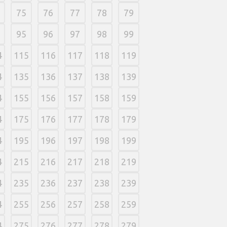
75
76
77
78
79
95
96
97
98
99
4
115
116
117
118
119
4
135
136
137
138
139
4
155
156
157
158
159
4
175
176
177
178
179
4
195
196
197
198
199
4
215
216
217
218
219
4
235
236
237
238
239
4
255
256
257
258
259
4
275
276
277
278
279