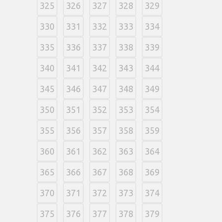
325
326
327
328
329
330
331
332
333
334
335
336
337
338
339
340
341
342
343
344
345
346
347
348
349
350
351
352
353
354
355
356
357
358
359
360
361
362
363
364
365
366
367
368
369
370
371
372
373
374
375
376
377
378
379