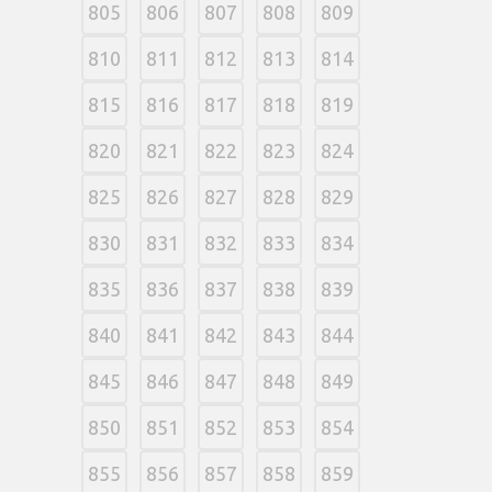
805
806
807
808
809
810
811
812
813
814
815
816
817
818
819
820
821
822
823
824
825
826
827
828
829
830
831
832
833
834
835
836
837
838
839
840
841
842
843
844
845
846
847
848
849
850
851
852
853
854
855
856
857
858
859