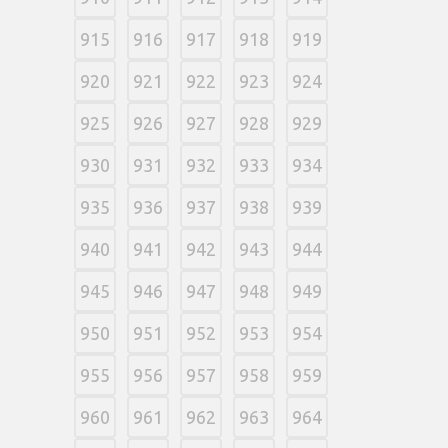
915
916
917
918
919
920
921
922
923
924
925
926
927
928
929
930
931
932
933
934
935
936
937
938
939
940
941
942
943
944
945
946
947
948
949
950
951
952
953
954
955
956
957
958
959
960
961
962
963
964