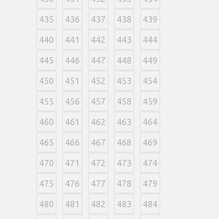
435
436
437
438
439
440
441
442
443
444
445
446
447
448
449
450
451
452
453
454
455
456
457
458
459
460
461
462
463
464
465
466
467
468
469
470
471
472
473
474
475
476
477
478
479
480
481
482
483
484