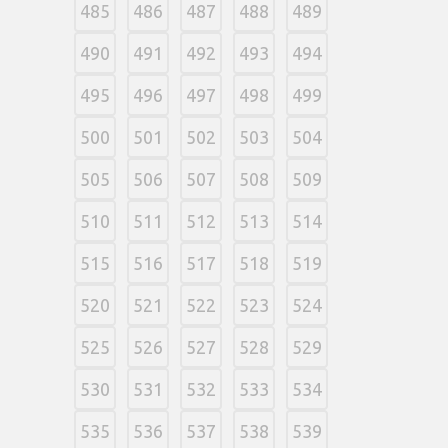
485
486
487
488
489
490
491
492
493
494
495
496
497
498
499
500
501
502
503
504
505
506
507
508
509
510
511
512
513
514
515
516
517
518
519
520
521
522
523
524
525
526
527
528
529
530
531
532
533
534
535
536
537
538
539