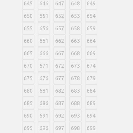
645
646
647
648
649
650
651
652
653
654
655
656
657
658
659
660
661
662
663
664
665
666
667
668
669
670
671
672
673
674
675
676
677
678
679
680
681
682
683
684
685
686
687
688
689
690
691
692
693
694
695
696
697
698
699