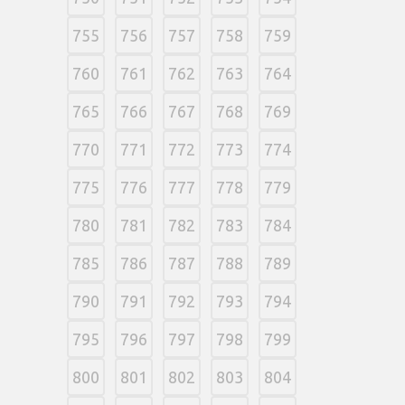
755
756
757
758
759
760
761
762
763
764
765
766
767
768
769
770
771
772
773
774
775
776
777
778
779
780
781
782
783
784
785
786
787
788
789
790
791
792
793
794
795
796
797
798
799
800
801
802
803
804