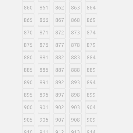
860
861
862
863
864
865
866
867
868
869
870
871
872
873
874
875
876
877
878
879
880
881
882
883
884
885
886
887
888
889
890
891
892
893
894
895
896
897
898
899
900
901
902
903
904
905
906
907
908
909
910
911
912
913
914