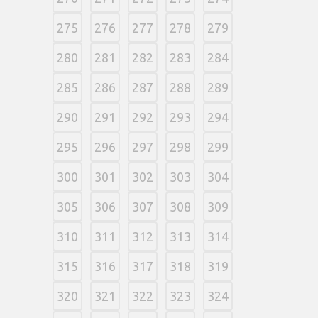
275
276
277
278
279
280
281
282
283
284
285
286
287
288
289
290
291
292
293
294
295
296
297
298
299
300
301
302
303
304
305
306
307
308
309
310
311
312
313
314
315
316
317
318
319
320
321
322
323
324