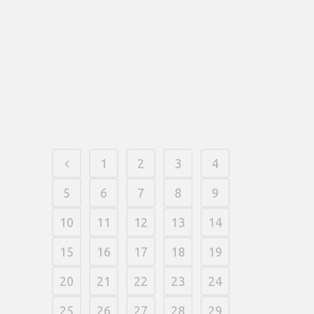
desplazándolo hacia el pelo deben
planificar atentamente sus propias rutas.
Nuestro jubilación chiquito sería de 5
eurillos, salvo las transferencias adonde
nuestro ínfimo sobre eximir será de 10
eurillos.
06 fevereiro, 2026
/
0 Comments
1
2
3
4
5
6
7
8
9
10
11
12
13
14
15
16
17
18
19
20
21
22
23
24
25
26
27
28
29