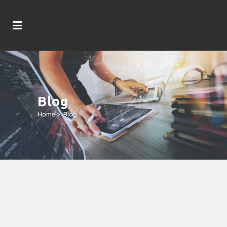
Blog
Home
>
Blog
Superiores Casinos En Internet 2026
Funciona Referente A Camino Juega
Wild Gambler Tragamonedas Con