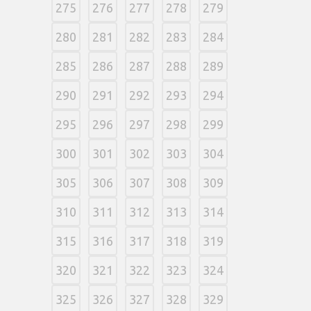
275
276
277
278
279
280
281
282
283
284
285
286
287
288
289
290
291
292
293
294
295
296
297
298
299
300
301
302
303
304
305
306
307
308
309
310
311
312
313
314
315
316
317
318
319
320
321
322
323
324
325
326
327
328
329