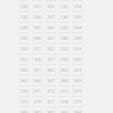
330
331
332
333
334
335
336
337
338
339
340
341
342
343
344
345
346
347
348
349
350
351
352
353
354
355
356
357
358
359
360
361
362
363
364
365
366
367
368
369
370
371
372
373
374
375
376
377
378
379
380
381
382
383
384