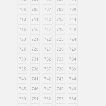
705
706
707
708
709
710
711
712
713
714
715
716
717
718
719
720
721
722
723
724
725
726
727
728
729
730
731
732
733
734
735
736
737
738
739
740
741
742
743
744
745
746
747
748
749
750
751
752
753
754