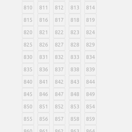
810
811
812
813
814
815
816
817
818
819
820
821
822
823
824
825
826
827
828
829
830
831
832
833
834
835
836
837
838
839
840
841
842
843
844
845
846
847
848
849
850
851
852
853
854
855
856
857
858
859
860
861
862
863
864