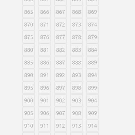
865
866
867
868
869
870
871
872
873
874
875
876
877
878
879
880
881
882
883
884
885
886
887
888
889
890
891
892
893
894
895
896
897
898
899
900
901
902
903
904
905
906
907
908
909
910
911
912
913
914