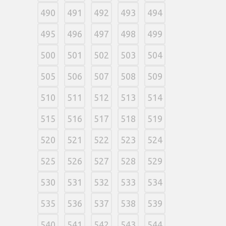
490
491
492
493
494
495
496
497
498
499
500
501
502
503
504
505
506
507
508
509
510
511
512
513
514
515
516
517
518
519
520
521
522
523
524
525
526
527
528
529
530
531
532
533
534
535
536
537
538
539
540
541
542
543
544