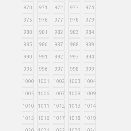
970
971
972
973
974
975
976
977
978
979
980
981
982
983
984
985
986
987
988
989
990
991
992
993
994
995
996
997
998
999
1000
1001
1002
1003
1004
1005
1006
1007
1008
1009
1010
1011
1012
1013
1014
1015
1016
1017
1018
1019
1020
1021
1022
1023
1024