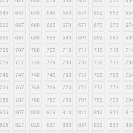
626
627
628
629
630
631
632
633
63
646
647
648
649
650
651
652
653
65
666
667
668
669
670
671
672
673
67
686
687
688
689
690
691
692
693
69
706
707
708
709
710
711
712
713
71
726
727
728
729
730
731
732
733
73
746
747
748
749
750
751
752
753
75
766
767
768
769
770
771
772
773
77
786
787
788
789
790
791
792
793
79
806
807
808
809
810
811
812
813
81
826
827
828
829
830
831
832
833
83