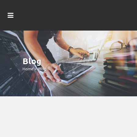
Blog
Home
>
Blog
La Perle Rare Forest : Carte Map Ou
Position D’intérêt