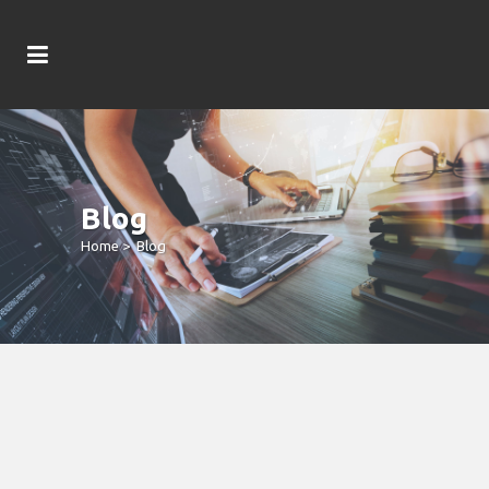
Blog
Home
>
Blog
Finest A Real Income Casino Two-Up
Sign Up Online Casinos & Playing
Sites In The 2026