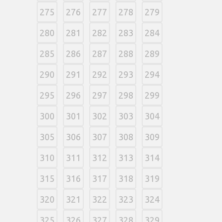
275
276
277
278
279
280
281
282
283
284
285
286
287
288
289
290
291
292
293
294
295
296
297
298
299
300
301
302
303
304
305
306
307
308
309
310
311
312
313
314
315
316
317
318
319
320
321
322
323
324
325
326
327
328
329