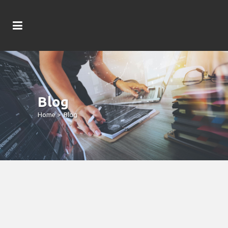
Blog
Home
>
Blog
Urmatoarea Anul 1998 A Sosit De
Asemenea, ?i Ini?ial Site De Joc:
Unibet