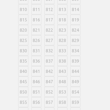
810
811
812
813
814
815
816
817
818
819
820
821
822
823
824
825
826
827
828
829
830
831
832
833
834
835
836
837
838
839
840
841
842
843
844
845
846
847
848
849
850
851
852
853
854
855
856
857
858
859