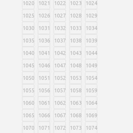
1020
1021
1022
1023
1024
1025
1026
1027
1028
1029
1030
1031
1032
1033
1034
1035
1036
1037
1038
1039
1040
1041
1042
1043
1044
1045
1046
1047
1048
1049
1050
1051
1052
1053
1054
1055
1056
1057
1058
1059
1060
1061
1062
1063
1064
1065
1066
1067
1068
1069
1070
1071
1072
1073
1074