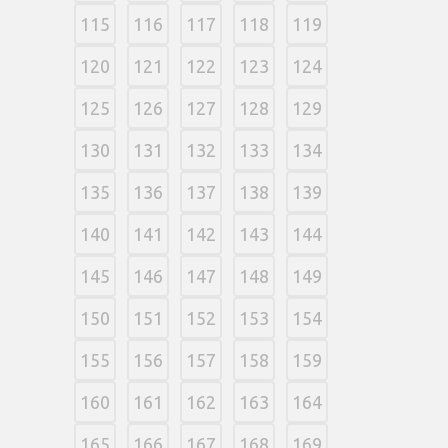
115
116
117
118
119
120
121
122
123
124
125
126
127
128
129
130
131
132
133
134
135
136
137
138
139
140
141
142
143
144
145
146
147
148
149
150
151
152
153
154
155
156
157
158
159
160
161
162
163
164
165
166
167
168
169