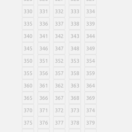
330
331
332
333
334
335
336
337
338
339
340
341
342
343
344
345
346
347
348
349
350
351
352
353
354
355
356
357
358
359
360
361
362
363
364
365
366
367
368
369
370
371
372
373
374
375
376
377
378
379